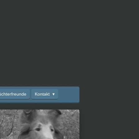
üchterfreunde
Kontakt