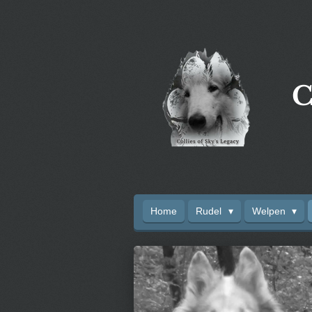
Zum
Hauptinhalt
springen
C
Home
Rudel
Welpen