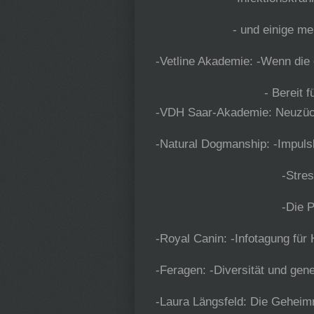
- und einige meh
-Vetline Akademie: -Wenn die
- Bereit für den
-VDH Saar-Akademie: Neuzüc
-Natural Dogmanship: -Impuls
-Stress beim
-Die Pubertät ge
-Royal Canin: -Infotagung für
-Feragen: -Diversität und gene
-Laura Längsfeld: Die Gehei